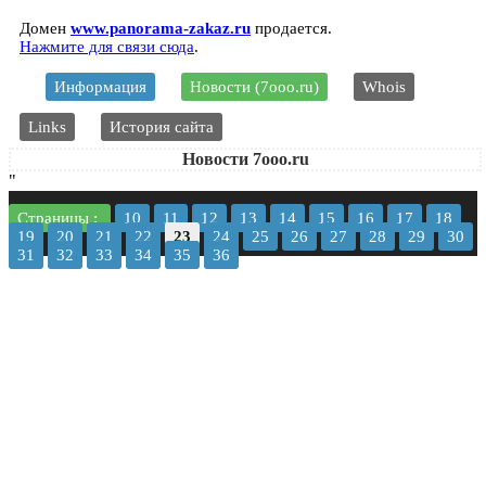
Домен
www.panorama-zakaz.ru
продается.
Нажмите для связи сюда
.
Информация
Новости (7ooo.ru)
Whois
Links
История сайта
Новости 7ooo.ru
"
Страницы :
10
11
12
13
14
15
16
17
18
19
20
21
22
23
24
25
26
27
28
29
30
31
32
33
34
35
36